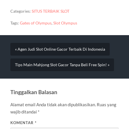
Categories:
SITUS TERBAIK SLOT
Tags:
Gates of Olympus
,
Slot Olympus
« Agen Judi Slot Online Gacor Terbaik Di Indonesia
Tips Main Mahjong Slot Gacor Tanpa Beli Free Spin! »
Tinggalkan Balasan
Alamat email Anda tidak akan dipublikasikan.
Ruas yang
wajib ditandai
*
KOMENTAR
*