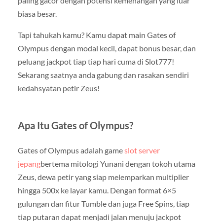
paling gacor dengan potensi kemenangan yang luar
biasa besar.
Tapi tahukah kamu? Kamu dapat main Gates of
Olympus dengan modal kecil, dapat bonus besar, dan
peluang jackpot tiap tiap hari cuma di Slot777!
Sekarang saatnya anda gabung dan rasakan sendiri
kedahsyatan petir Zeus!
Apa Itu Gates of Olympus?
Gates of Olympus adalah game
slot server
jepang
bertema mitologi Yunani dengan tokoh utama
Zeus, dewa petir yang siap melemparkan multiplier
hingga 500x ke layar kamu. Dengan format 6×5
gulungan dan fitur Tumble dan juga Free Spins, tiap
tiap putaran dapat menjadi jalan menuju jackpot