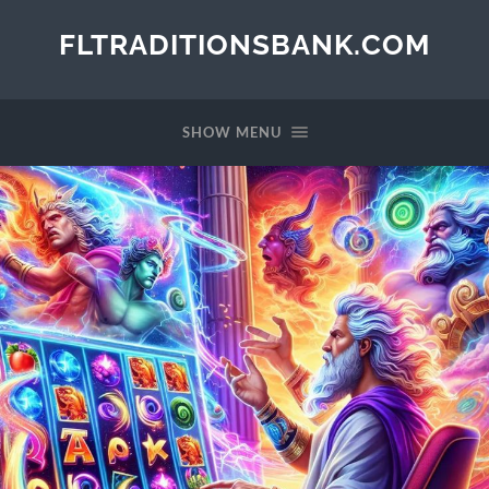
FLTRADITIONSBANK.COM
SHOW MENU