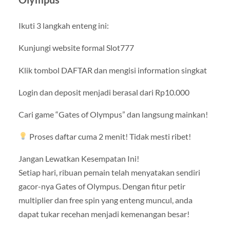
Ikuti 3 langkah enteng ini:
Kunjungi website formal Slot777
Klik tombol DAFTAR dan mengisi information singkat
Login dan deposit menjadi berasal dari Rp10.000
Cari game “Gates of Olympus” dan langsung mainkan!
Proses daftar cuma 2 menit! Tidak mesti ribet!
Jangan Lewatkan Kesempatan Ini!
Setiap hari, ribuan pemain telah menyatakan sendiri
gacor-nya Gates of Olympus. Dengan fitur petir
multiplier dan free spin yang enteng muncul, anda
dapat tukar recehan menjadi kemenangan besar!