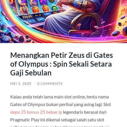
Menangkan Petir Zeus di Gates
of Olympus : Spin Sekali Setara
Gaji Sebulan
MEI 5, 2025
/
0 COMMENTS
Kalau anda telah lama main slot online, tentu nama
Gates of Olympus bukan perihal yang asing lagi. Slot
depo 25 bonus 25 bebas ip
legendaris berasal dari
Pragmatic Play ini dikenal sebagai salah satu slot