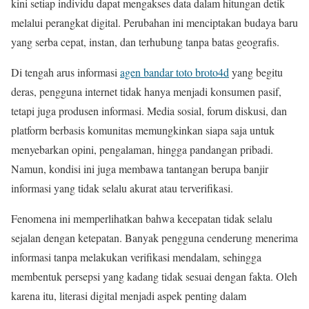
kini setiap individu dapat mengakses data dalam hitungan detik
melalui perangkat digital. Perubahan ini menciptakan budaya baru
yang serba cepat, instan, dan terhubung tanpa batas geografis.
Di tengah arus informasi
agen bandar toto broto4d
yang begitu
deras, pengguna internet tidak hanya menjadi konsumen pasif,
tetapi juga produsen informasi. Media sosial, forum diskusi, dan
platform berbasis komunitas memungkinkan siapa saja untuk
menyebarkan opini, pengalaman, hingga pandangan pribadi.
Namun, kondisi ini juga membawa tantangan berupa banjir
informasi yang tidak selalu akurat atau terverifikasi.
Fenomena ini memperlihatkan bahwa kecepatan tidak selalu
sejalan dengan ketepatan. Banyak pengguna cenderung menerima
informasi tanpa melakukan verifikasi mendalam, sehingga
membentuk persepsi yang kadang tidak sesuai dengan fakta. Oleh
karena itu, literasi digital menjadi aspek penting dalam