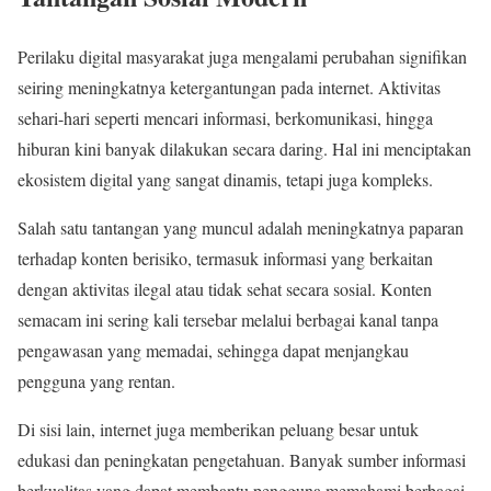
Perilaku digital masyarakat juga mengalami perubahan signifikan
seiring meningkatnya ketergantungan pada internet. Aktivitas
sehari-hari seperti mencari informasi, berkomunikasi, hingga
hiburan kini banyak dilakukan secara daring. Hal ini menciptakan
ekosistem digital yang sangat dinamis, tetapi juga kompleks.
Salah satu tantangan yang muncul adalah meningkatnya paparan
terhadap konten berisiko, termasuk informasi yang berkaitan
dengan aktivitas ilegal atau tidak sehat secara sosial. Konten
semacam ini sering kali tersebar melalui berbagai kanal tanpa
pengawasan yang memadai, sehingga dapat menjangkau
pengguna yang rentan.
Di sisi lain, internet juga memberikan peluang besar untuk
edukasi dan peningkatan pengetahuan. Banyak sumber informasi
berkualitas yang dapat membantu pengguna memahami berbagai