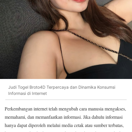
Judi Togel Broto4D Terpercaya dan Dinamika Konsumsi
Informasi di Internet
Perkembangan internet telah mengubah cara manusia mengakses,
memahami, dan memanfaatkan informasi. Jika dahulu informasi
hanya dapat diperoleh melalui media cetak atau sumber terbatas,